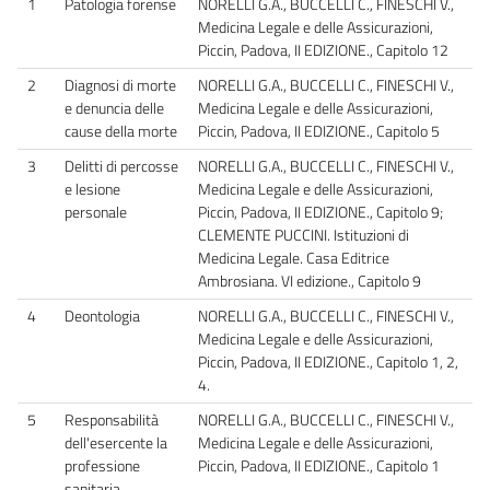
1
Patologia forense
NORELLI G.A., BUCCELLI C., FINESCHI V.,
Medicina Legale e delle Assicurazioni,
Piccin, Padova, II EDIZIONE., Capitolo 12
2
Diagnosi di morte
NORELLI G.A., BUCCELLI C., FINESCHI V.,
e denuncia delle
Medicina Legale e delle Assicurazioni,
cause della morte
Piccin, Padova, II EDIZIONE., Capitolo 5
3
Delitti di percosse
NORELLI G.A., BUCCELLI C., FINESCHI V.,
e lesione
Medicina Legale e delle Assicurazioni,
personale
Piccin, Padova, II EDIZIONE., Capitolo 9;
CLEMENTE PUCCINI. Istituzioni di
Medicina Legale. Casa Editrice
Ambrosiana. VI edizione., Capitolo 9
4
Deontologia
NORELLI G.A., BUCCELLI C., FINESCHI V.,
Medicina Legale e delle Assicurazioni,
Piccin, Padova, II EDIZIONE., Capitolo 1, 2,
4.
5
Responsabilità
NORELLI G.A., BUCCELLI C., FINESCHI V.,
dell'esercente la
Medicina Legale e delle Assicurazioni,
professione
Piccin, Padova, II EDIZIONE., Capitolo 1
sanitaria