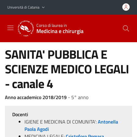
Vai al contenuto principale
Vai al menu di navigazione
Università di Catania
Corso di laurea in
Medicina e chirurgia
SANITA' PUBBLICA E
SCIENZE MEDICO LEGALI
- canale 4
Anno accademico 2018/2019
- 5° anno
Docenti
IGIENE E MEDICINA DI COMUNITA':
Antonella
Paola Agodi
MEDICINA LEGALE:
Cristoforo Pomara