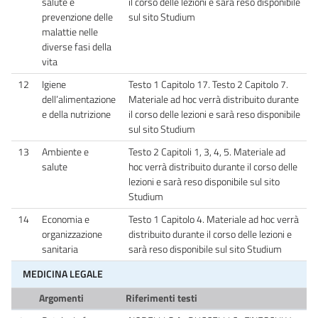
salute e
il corso delle lezioni e sarà reso disponibile
prevenzione delle
sul sito Studium
malattie nelle
diverse fasi della
vita
12
Igiene
Testo 1 Capitolo 17. Testo 2 Capitolo 7.
dell’alimentazione
Materiale ad hoc verrà distribuito durante
e della nutrizione
il corso delle lezioni e sarà reso disponibile
sul sito Studium
13
Ambiente e
Testo 2 Capitoli 1, 3, 4, 5. Materiale ad
salute
hoc verrà distribuito durante il corso delle
lezioni e sarà reso disponibile sul sito
Studium
14
Economia e
Testo 1 Capitolo 4. Materiale ad hoc verrà
organizzazione
distribuito durante il corso delle lezioni e
sanitaria
sarà reso disponibile sul sito Studium
MEDICINA LEGALE
Argomenti
Riferimenti testi