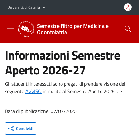
Vai al contenuto principale
Vai al menu di navigazione
Università di Catania
Semestre filtro per Medicina e
Odontoiatria
Informazioni Semestre
Aperto 2026-27
Gli studenti interessati sono pregati di prendere visione del
seguente
AVVISO
in merito al Semestre Aperto 2026-27.
Data di pubblicazione: 07/07/2026
Condividi