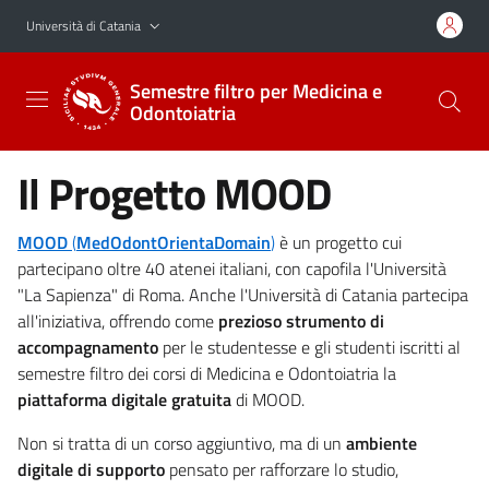
Vai al contenuto principale
Vai al menu di navigazione
Università di Catania
Semestre filtro per Medicina e
Odontoiatria
Il Progetto MOOD
MOOD
(
MedOdontOrientaDomain
)
è un progetto cui
partecipano oltre 40 atenei italiani, con capofila l'Università
"La Sapienza" di Roma. Anche l'Università di Catania partecipa
all'iniziativa, offrendo come
prezioso strumento di
accompagnamento
per le studentesse e gli studenti iscritti al
semestre filtro dei corsi di Medicina e Odontoiatria la
piattaforma digitale gratuita
di MOOD.
Non si tratta di un corso aggiuntivo, ma di un
ambiente
digitale di supporto
pensato per rafforzare lo studio,