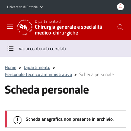
Vai al contenuto principale
Vai al menu di navigazione
Università di Catania
Dipartimento di
Chirurgia generale e specialità
medico‑chirurgiche
Vai ai contenuti correlati
Home
>
Dipartimento
>
Personale tecnico amministrativo
>
Scheda personale
Scheda personale
Scheda anagrafica non presente in archivio.