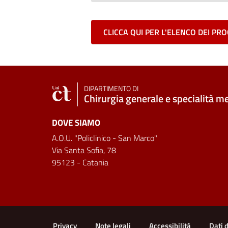
CLICCA QUI PER L'ELENCO DEI P
DIPARTIMENTO DI
Chirurgia generale e specialità m
DOVE SIAMO
A.O.U. "Policlinico - San Marco"
Via Santa Sofia, 78
95123 - Catania
Link e informazioni utili
Privacy
Note legali
Accessibilità
Dati 