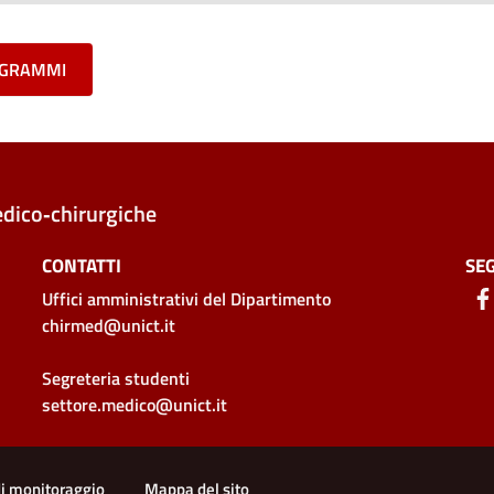
ROGRAMMI
edico‑chirurgiche
CONTATTI
SEG
Uffici amministrativi
del Dipartimento
chirmed@unict.it
Segreteria studenti
settore.medico@unict.it
di monitoraggio
Mappa del sito