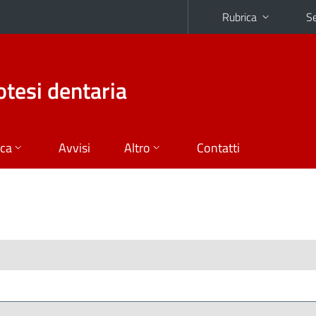
Rubrica
Se
otesi dentaria
ica
Avvisi
Altro
Contatti