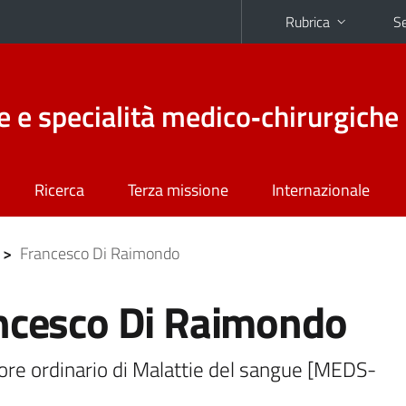
Rubrica
Se
e e specialità medico‑chirurgiche
Ricerca
Terza missione
Internazionale
>
Francesco Di Raimondo
ncesco Di Raimondo
ore ordinario di Malattie del sangue [MEDS-