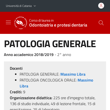
Vai al contenuto principale
Vai al menu di navigazione
Università di Catania
Corso di laurea in
Odontoiatria e protesi dentaria
PATOLOGIA GENERALE
Anno accademico 2018/2019
- 2° anno
Docenti
PATOLOGIA GENERALE:
Massimo Libra
PATOLOGIA ONCOLOGICA ORALE:
Massimo
Libra
Crediti:
9
Organizzazione didattica:
225 ore d'impegno totale,
136 di studio individuale, 49 di lezione frontale, 15 di
esercitazione, 25 di laboratorio