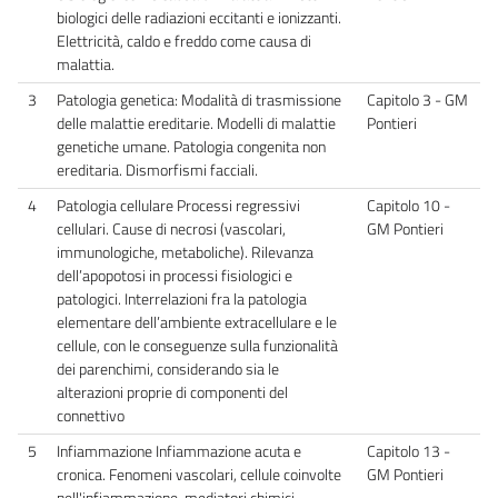
biologici delle radiazioni eccitanti e ionizzanti.
Elettricità, caldo e freddo come causa di
malattia.
3
Patologia genetica: Modalità di trasmissione
Capitolo 3 - GM
delle malattie ereditarie. Modelli di malattie
Pontieri
genetiche umane. Patologia congenita non
ereditaria. Dismorfismi facciali.
4
Patologia cellulare Processi regressivi
Capitolo 10 -
cellulari. Cause di necrosi (vascolari,
GM Pontieri
immunologiche, metaboliche). Rilevanza
dell’apopotosi in processi fisiologici e
patologici. Interrelazioni fra la patologia
elementare dell’ambiente extracellulare e le
cellule, con le conseguenze sulla funzionalità
dei parenchimi, considerando sia le
alterazioni proprie di componenti del
connettivo
5
Infiammazione Infiammazione acuta e
Capitolo 13 -
cronica. Fenomeni vascolari, cellule coinvolte
GM Pontieri
nell'infiammazione, mediatori chimici,