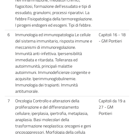
fagocitosi, formazione dell'essudato e tipi di
essudato, granulomi, processi riparativi. La
febbre Fisiopatologia della termoregolazione.
I pirogeni endogeni ed esogeni. Tipi di febbre.
6
Immunologia ed immunopatologia Le cellule
Capitoli 16 - 18
del sistema immunitario, risposta immune e
- GM Pontieri
meccanismi di immunoregolazione.
Immunità anti-infettiva. Ipersensibilità
immediata e ritardata. Tolleranza ed
autoimmunità, principali malattie
autoimmuni. Immunodeficienze congenite e
acquisite. Iperimmunoglobulinemie.
Immunologia dei trapianti. Immunità
antitumorale.
7
Oncologia Controllo e alterazioni della
Capitoli da 19 a
proliferazione e del differenziamento
27 - GM
cellulare; iperplasia, ipertrofia, metaplasia,
Pontieri
anaplasia. Basi molecolari della
trasformazione neoplastica: oncogeni e geni
oncosoppressori. Morfologia della cellula