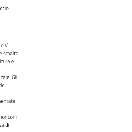
ccio
 e V
ne smalto
itura e
cale; Gli
ici
mentata;
 monconi
za di