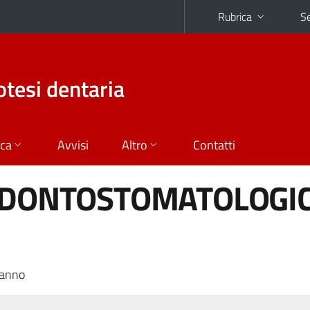
Rubrica
Se
otesi dentaria
ica
Avvisi
Altro
Contatti
 ODONTOSTOMATOLOGI
 anno