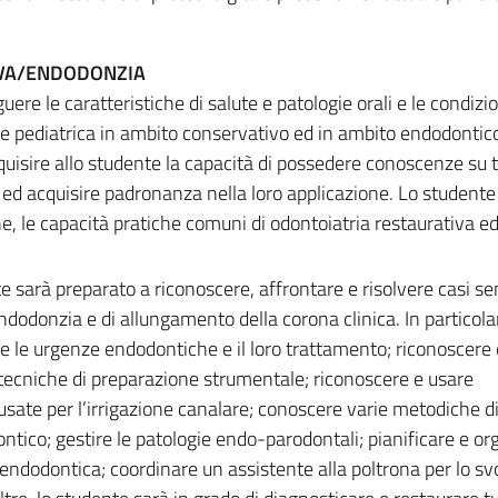
IVA/ENDODONZIA
ere le caratteristiche di salute e patologie orali e le condizio
a e pediatrica in ambito conservativo ed in ambito endodontico.
acquisire allo studente la capacità di possedere conoscenze su 
 ed acquisire padronanza nella loro applicazione. Lo student
e, le capacità pratiche comuni di odontoiatria restaurativa e
e sarà preparato a riconoscere, affrontare e risolvere casi se
dodonzia e di allungamento della corona clinica. In particola
re le urgenze endodontiche e il loro trattamento; riconoscere
 tecniche di preparazione strumentale; riconoscere e usare
sate per l’irrigazione canalare; conoscere varie metodiche d
ntico; gestire le patologie endo-parodontali; pianificare e or
a endodontica; coordinare un assistente alla poltrona per lo s