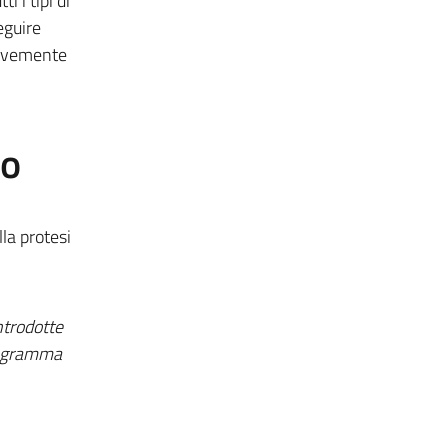
i i tipi di
eguire
gravemente
to
lla protesi
ntrodotte
programma