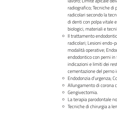
lavoro; Limite apicale del
radiografico; Tecniche di
radicolari secondo la tecnic
di denti con polpa vitale 
biologici, materiali e tec
Il trattamento endodontico
radicolari; Lesioni endo-pa
modalità operative; Endodo
endodontico con perni in f
indicazioni e limiti dei re
cementazione del perno in 
Endodonzia d’urgenza; Co
Allungamento di corona cl
Gengivectomia.
La terapia parodontale no
Tecniche di chirurgia a le