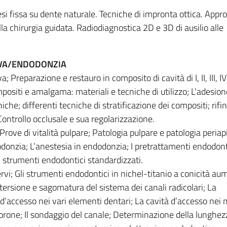
esi fissa su dente naturale. Tecniche di impronta ottica. Appro
la chirurgia guidata. Radiodiagnostica 2D e 3D di ausilio alle
IVA/ENDODONZIA
; Preparazione e restauro in composito di cavità di I, II, III, IV
positi e amalgama: materiali e tecniche di utilizzo; L'adesio
iche; differenti tecniche di stratificazione dei compositi; rifin
Controllo occlusale e sua regolarizzazione.
rove di vitalità pulpare; Patologia pulpare e patologia periapi
odonzia; L’anestesia in endodonzia; I pretrattamenti endodont
 strumenti endodontici standardizzati.
ervi; Gli strumenti endodontici in nichel-titanio a conicità au
detersione e sagomatura del sistema dei canali radicolari; La
 d’accesso nei vari elementi dentari; La cavità d’accesso nei
corone; Il sondaggio del canale; Determinazione della lunghez