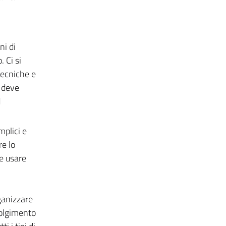
ni di
 Ci si
tecniche e
e deve
d
mplici e
re lo
 e usare
i
ganizzare
volgimento