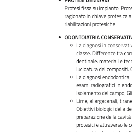
PROTESI DENTARIA
Protesi fissa su impianto. Prot
ragionato in chiave protesica al
riabilitazioni protesiche
ODONTOIATRIA CONSERVAT
La diagnosi in conservativa
classe. Differenze tra com
dentinale: materiali e tecn
lucidatura dei compositi. 
La diagnosi endodontica; P
esami radiografici in end
Isolamento del campo; Gli
Lime, allargacanali, tiran
Obiettivi biologici della 
preparazione della cavità
protesici e attraverso le 