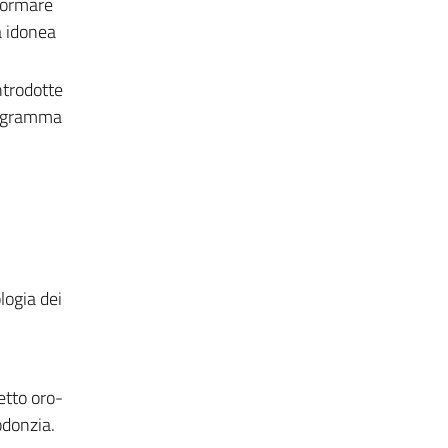
 formare
a idonea
ntrodotte
programma
logia dei
etto oro-
odonzia.