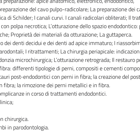
la preparazione: apice anatomico, elettronico, endodontico,
 preparazione del cavo pulpo-radicolare; La preparazione dei c
a di Schilder; I canali curvi. I canali radicolari obliterati; Il t
e con polpa necrotica; L’otturazione dello spazio endodontico: 
niche; Proprietà dei materiali da otturazione; La guttaperca.
 dei denti decidui e dei denti ad apice immaturo; I riassorbi
rodontali; I ritrattamenti; La chirurgia periapicale: indicazioni,
nzia microchirurgica; L’otturazione retrograda; Il restauro p
ibra: differenti tipologie di perni, compositi e cementi compos
stauri post-endodontici con perni in fibra; la creazione del pos
fibra; la rimozione dei perni metallici e in fibra.
mplicanze in corso di trattamenti endodontici.
inica;
n chirurgica.
mbi in parodontologia.