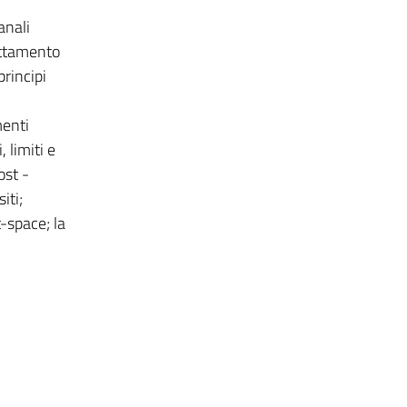
anali
rattamento
principi
menti
 limiti e
ost -
iti;
t-space; la