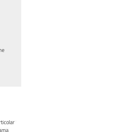
one
ticolar
rama