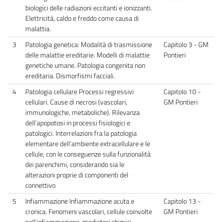
biologici delle radiazioni eccitanti e ionizzanti.
Elettricità, caldo e freddo come causa di
malattia.
3
Patologia genetica: Modalità di trasmissione
Capitolo 3 - GM
delle malattie ereditarie. Modelli di malattie
Pontieri
genetiche umane. Patologia congenita non
ereditaria. Dismorfismi facciali.
4
Patologia cellulare Processi regressivi
Capitolo 10 -
cellulari. Cause di necrosi (vascolari,
GM Pontieri
immunologiche, metaboliche). Rilevanza
dell’apopotosi in processi fisiologici e
patologici. Interrelazioni fra la patologia
elementare dell’ambiente extracellulare e le
cellule, con le conseguenze sulla funzionalità
dei parenchimi, considerando sia le
alterazioni proprie di componenti del
connettivo
5
Infiammazione Infiammazione acuta e
Capitolo 13 -
cronica. Fenomeni vascolari, cellule coinvolte
GM Pontieri
nell'infiammazione, mediatori chimici,