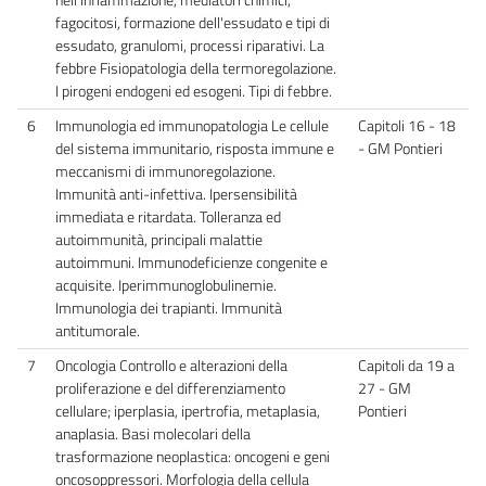
fagocitosi, formazione dell'essudato e tipi di
essudato, granulomi, processi riparativi. La
febbre Fisiopatologia della termoregolazione.
I pirogeni endogeni ed esogeni. Tipi di febbre.
6
Immunologia ed immunopatologia Le cellule
Capitoli 16 - 18
del sistema immunitario, risposta immune e
- GM Pontieri
meccanismi di immunoregolazione.
Immunità anti-infettiva. Ipersensibilità
immediata e ritardata. Tolleranza ed
autoimmunità, principali malattie
autoimmuni. Immunodeficienze congenite e
acquisite. Iperimmunoglobulinemie.
Immunologia dei trapianti. Immunità
antitumorale.
7
Oncologia Controllo e alterazioni della
Capitoli da 19 a
proliferazione e del differenziamento
27 - GM
cellulare; iperplasia, ipertrofia, metaplasia,
Pontieri
anaplasia. Basi molecolari della
trasformazione neoplastica: oncogeni e geni
oncosoppressori. Morfologia della cellula