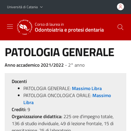
Vai al contenuto principale
Vai al menu di navigazione
Università di Catania
Corso di laurea in
Odontoiatria e protesi dentaria
PATOLOGIA GENERALE
Anno accademico 2021/2022
- 2° anno
Docenti
PATOLOGIA GENERALE:
Massimo Libra
PATOLOGIA ONCOLOGICA ORALE:
Massimo
Libra
Crediti:
9
Organizzazione didattica:
225 ore d'impegno totale,
136 di studio individuale, 49 di lezione frontale, 15 di
esercitazione, 25 di laboratorio