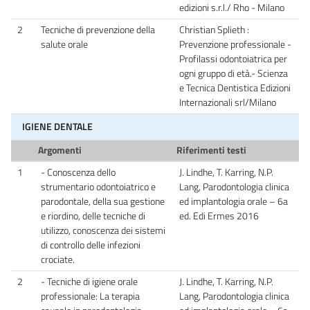
edizioni s.r.l./ Rho - Milano
2
Tecniche di prevenzione della
Christian Splieth :
salute orale
Prevenzione professionale -
Profilassi odontoiatrica per
ogni gruppo di età.- Scienza
e Tecnica Dentistica Edizioni
Internazionali srl/Milano
IGIENE DENTALE
Argomenti
Riferimenti testi
1
- Conoscenza dello
J. Lindhe, T. Karring, N.P.
strumentario odontoiatrico e
Lang, Parodontologia clinica
parodontale, della sua gestione
ed implantologia orale – 6a
e riordino, delle tecniche di
ed. Edi Ermes 2016
utilizzo, conoscenza dei sistemi
di controllo delle infezioni
crociate.
2
- Tecniche di igiene orale
J. Lindhe, T. Karring, N.P.
professionale: La terapia
Lang, Parodontologia clinica