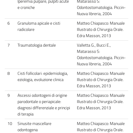
Iperemia pulpare, pulpiti acute
Matarasso S:
e croniche
Odontostomatologia. Piccin-
Nuova libreria, 2004
6
Granuloma apicale e cisti
Matteo Chiapasco: Manuale
radicolare
Illustrato di Chirurgia Orale.
Edra Masson, 2013
7
Traumatologia dentale
Valletta G., Bucci E.,
Matarasso S:
Odontostomatologia. Piccin-
Nuova libreria, 2004
8
Cisti follicolari: epidemiologia,
Matteo Chiapasco: Manuale
eziologia, evoluzione clinica
Illustrato di Chirurgia Orale.
Edra Masson, 2013
9
Ascessi odontogeni di origine
Matteo Chiapasco: Manuale
parodontale o periapicale:
Illustrato di Chirurgia Orale.
diagnosi differenziale e principi
Edra Masson, 2013
di terapia
10
Sinusite mascellare
Matteo Chiapasco: Manuale
odontogena
Illustrato di Chirurgia Orale.