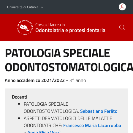
Vai al contenuto principale
Vai al menu di navigazione
Università di Catania
Corso di laurea in
Odontoiatria e protesi dentaria
PATOLOGIA SPECIALE
ODONTOSTOMATOLOGIC
Anno accademico 2021/2022
- 3° anno
Docenti
PATOLOGIA SPECIALE
ODONTOSTOMATOLOGICA:
Sebastiano Ferlito
ASPETTI DERMATOLOGICI DELLE MALATTIE
ODONTOIATRICHE:
Francesco Maria Lacarrubba
e
Anna Elisa Verzì