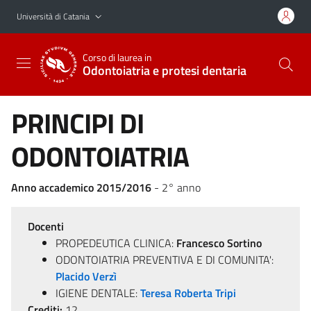
Vai al contenuto principale
Vai al menu di navigazione
Università di Catania
Corso di laurea in
Odontoiatria e protesi dentaria
PRINCIPI DI
ODONTOIATRIA
Anno accademico 2015/2016
- 2° anno
Docenti
PROPEDEUTICA CLINICA:
Francesco Sortino
ODONTOIATRIA PREVENTIVA E DI COMUNITA':
Placido Verzì
IGIENE DENTALE:
Teresa Roberta Tripi
Crediti:
12