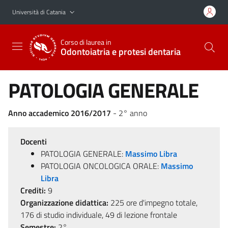
Vai al contenuto principale
Vai al menu di navigazione
Università di Catania
Corso di laurea in
Odontoiatria e protesi dentaria
PATOLOGIA GENERALE
Anno accademico 2016/2017
- 2° anno
Docenti
PATOLOGIA GENERALE:
Massimo Libra
PATOLOGIA ONCOLOGICA ORALE:
Massimo
Libra
Crediti:
9
Organizzazione didattica:
225 ore d'impegno totale,
176 di studio individuale, 49 di lezione frontale
Semestre:
2°