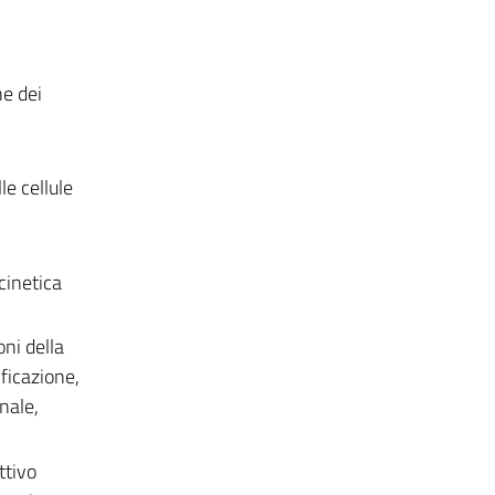
ne dei
le cellule
cinetica
oni della
ificazione,
nale,
ttivo