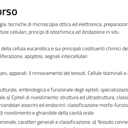
orso
ogia: tecniche di microscopia ottica ed elettronica; preparazio
ure cellulari; principi di istochimica ed ibridazione in situ
ella cellula eucariotica e sui principali costituenti chimici del
iferazione, apoptosi, segnali intercellulari
ani, apparati. Il rinnovamento dei tessuti. Cellule staminali e 
trutturale, embriologica e funzionale degli epiteli; specializzazi
 a) Epiteli di rivestimento: struttura ed ultrastruttura, class
ghiandolari esocrini ed endocrini: classificazione morfo-funzio
 di rivestimento e ghiandole della cavità orale
rionale, caratteri generali e classificazione: a) Tessuto conne