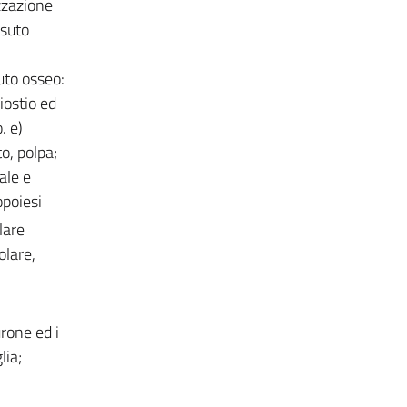
zzazione
ssuto
suto osseo:
iostio ed
. e)
o, polpa;
ale e
opoiesi
lare
olare,
rone ed i
lia;