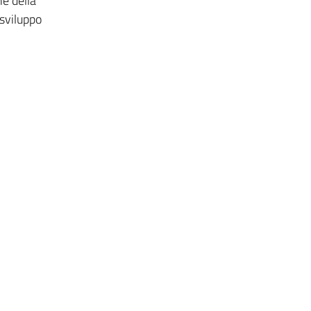
ne della
 sviluppo