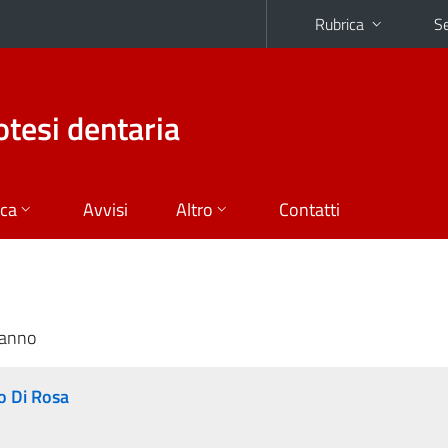
Rubrica
Se
otesi dentaria
ica
Avvisi
Altro
Contatti
 anno
o Di Rosa