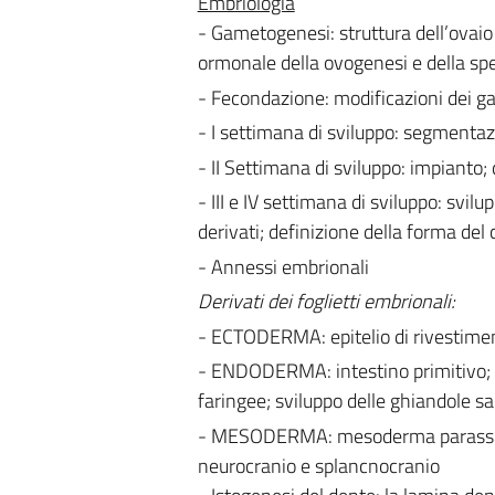
Embriologia
- Gametogenesi: struttura dell’ovaio
ormonale della ovogenesi e della s
- Fecondazione: modificazioni dei gam
- I settimana di sviluppo: segmentazi
- II Settimana di sviluppo: impianto;
- III e IV settimana di sviluppo: svil
derivati; definizione della forma del
- Annessi embrionali
Derivati dei foglietti embrionali:
- ECTODERMA: epitelio di rivestimen
- ENDODERMA: intestino primitivo; in
faringee; sviluppo delle ghiandole sal
- MESODERMA: mesoderma parassiale:
neurocranio e splancnocranio