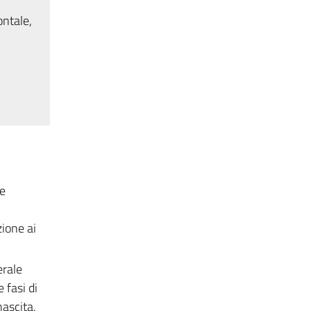
ontale,
 e
zione ai
erale
 fasi di
nascita,