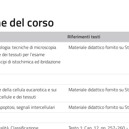
 del corso
Riferimenti testi
tologia: tecniche di microscopia
Materiale didattico fornito su 
e dei tessuti per l’esame
ncipi di istochimica ed ibridazione
della cellula eucariotica e sui
Materiale didattico fornito su 
cellule e dei tessuti
poptosi, segnali intercellulari
Materiale didattico fornito su 
ità, Classificazione
Testo 1: Cap. 12, pp. 257-260 - 