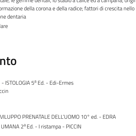
tale, le gemme dentali, lo stadio a calice ed a campana; origi
ormazione della corona e della radice; fattori di crescita nello
ione dentaria
lare
ento
a
di - ISTOLOGIA 5
Ed. - Edi-Ermes
ccin
LO SVILUPPO PRENATALE DELL’UOMO 10° ed. - EDRA
a
IA UMANA 2
Ed. - I ristampa - PICCIN