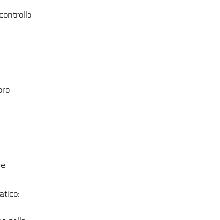
controllo
oro
he
atico: