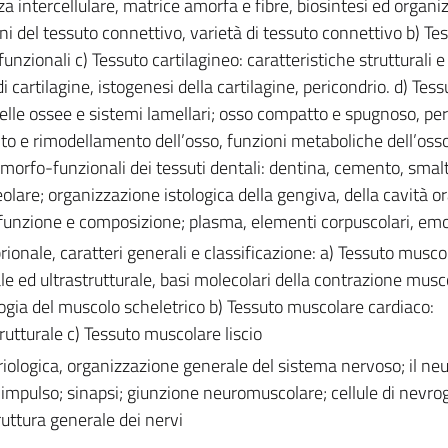
a intercellulare, matrice amorfa e fibre, biosintesi ed organi
ni del tessuto connettivo, varietà di tessuto connettivo b) Te
funzionali c) Tessuto cartilagineo: caratteristiche strutturali e
di cartilagine, istogenesi della cartilagine, pericondrio. d) Tes
melle ossee e sistemi lamellari; osso compatto e spugnoso, per
to e rimodellamento dell’osso, funzioni metaboliche dell’osso
 morfo-funzionali dei tessuti dentali: dentina, cemento, smalt
lare; organizzazione istologica della gengiva, della cavità or
 funzione e composizione; plasma, elementi corpuscolari, em
ionale, caratteri generali e classificazione: a) Tessuto musco
le ed ultrastrutturale, basi molecolari della contrazione musc
ologia del muscolo scheletrico b) Tessuto muscolare cardiaco:
rutturale c) Tessuto muscolare liscio
ologica, organizzazione generale del sistema nervoso; il neu
impulso; sinapsi; giunzione neuromuscolare; cellule di nevrog
ruttura generale dei nervi