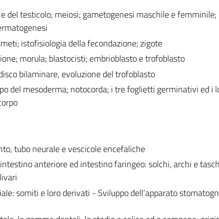
 e del testicolo; meiosi; gametogenesi maschile e femminile; 
permatogenesi
eti; istofisiologia della fecondazione; zigote
one; morula; blastocisti; embrioblasto e trofoblasto
 disco bilaminare, evoluzione del trofoblasto
uppo del mesoderma; notocorda; i tre foglietti germinativi ed i l
 corpo
to, tubo neurale e vescicole encefaliche
testino anteriore ed intestino faringeo: solchi, archi e tasc
ivari
 somiti e loro derivati - Sviluppo dell’apparato stomatogn