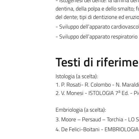
- Istogenesi del dente: la lamina den
dentina, della polpa e dello smalto; f
del dente; tipi di dentizione ed eruz
- Sviluppo dell’apparato cardiovasco
- Sviluppo dell’apparato respiratorio
Testi di riferim
Istologia (a scelta):
1. P. Rosati- R. Colombo - N. Maral
a
2. V. Monesi - ISTOLOGIA 7
Ed. - Pi
Embriologia (a scelta):
3. Moore – Persaud – Torchia - 
4. De Felici-Boitani - EMBRIOLOG