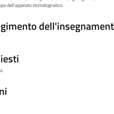
luppo dell’apparato stomatognatico
olgimento dell'insegnamen
iesti
la
ni