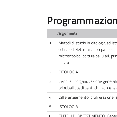
Programmazione
Argomenti
1
Metodi di studio in citologia ed is
ottica ed elettronica; preparazion
microscopico; colture cellulari; pri
in situ
2
CITOLOGIA
3
Cenni sull’organizzazione generale 
principali costituenti chimici delle 
4
Differenziamento: proliferazione, a
5
ISTOLOGIA
6
EPITELI DI RIVESTIMENTO: General