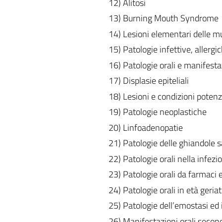
12) Alitosi
13) Burning Mouth Syndrome
14) Lesioni elementari delle mu
15) Patologie infettive, allerg
16) Patologie orali e manifest
17) Displasie epiteliali
18) Lesioni e condizioni poten
19) Patologie neoplastiche
20) Linfoadenopatie
21) Patologie delle ghiandole sa
22) Patologie orali nella infezi
23) Patologie orali da farmaci e
24) Patologie orali in età geriat
25) Patologie dell’emostasi ed
26) Manifestazioni orali second