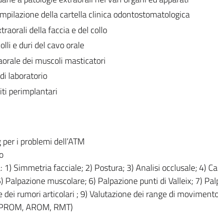
pilazione della cartella clinica odontostomatologica
raorali della faccia e del collo
lli e duri del cavo orale
aorale dei muscoli masticatori
di laboratorio
iti perimplantari
 per i problemi dell’ATM
o
a: 1) Simmetria facciale; 2) Postura; 3) Analisi occlusale; 4) 
 Palpazione muscolare; 6) Palpazione punti di Valleix; 7) Pa
e dei rumori articolari ; 9) Valutazione dei range di movimento
 ( PROM, AROM, RMT)