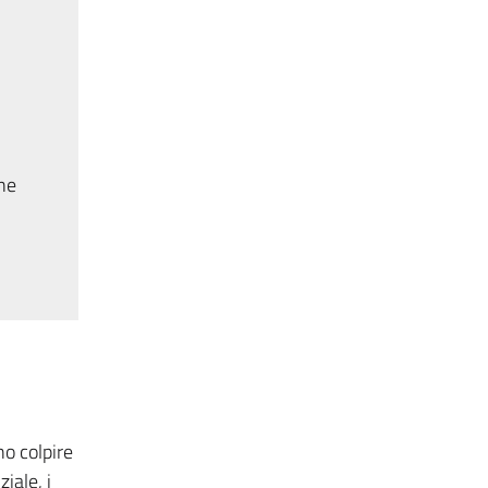
one
no colpire
iale, i