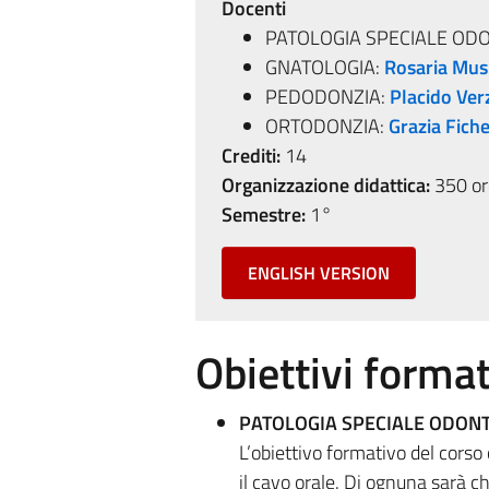
Docenti
PATOLOGIA SPECIALE O
GNATOLOGIA:
Rosaria Mus
PEDODONZIA:
Placido Ver
ORTODONZIA:
Grazia Fich
Crediti:
14
Organizzazione didattica:
350 ore
Semestre:
1°
ENGLISH VERSION
Obiettivi format
PATOLOGIA SPECIALE ODON
L’obiettivo formativo del corso
il cavo orale. Di ognuna sarà ch