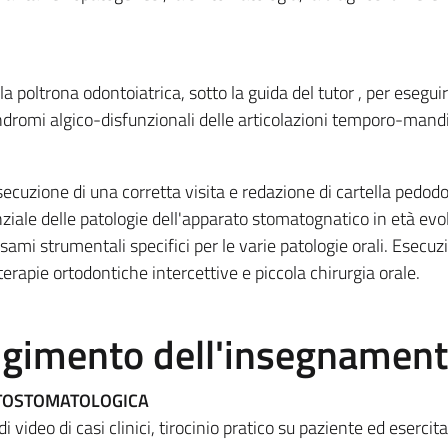
la poltrona odontoiatrica, sotto la guida del tutor , per eseguir
ndromi algico-disfunzionali delle articolazioni temporo-mandi
ecuzione di una corretta visita e redazione di cartella pedodo
iale delle patologie dell'apparato stomatognatico in età evol
sami strumentali specifici per le varie patologie orali. Esecuz
erapie ortodontiche intercettive e piccola chirurgia orale.
olgimento dell'insegnamen
TOSTOMATOLOGICA
i video di casi clinici, tirocinio pratico su paziente ed esercit