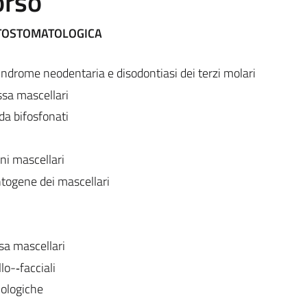
orso
TOSTOMATOLOGICA
sindrome neodentaria e disodontiasi dei terzi molari
ossa mascellari
da bifosfonati
ni mascellari
togene dei mascellari
sa mascellari
o-‐facciali
iologiche