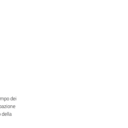
Campo dei
lpazione
 della