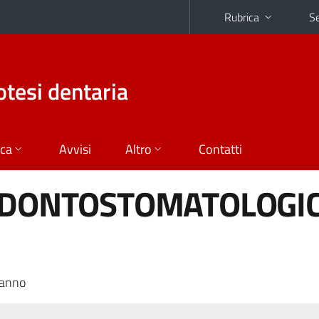
Rubrica
Se
otesi dentaria
ica
Avvisi
Altro
Contatti
 ODONTOSTOMATOLOGI
 anno