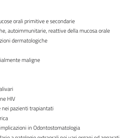
cose orali primitive e secondarie
iche, autoimmunitarie, reattive della mucosa orale
azioni dermatologiche
zialmente maligne
livari
one HIV
 nei pazienti trapiantati
rica
 implicazioni in Odontostomatologia
arie a patologie extraorali nei vari organi ed apparati