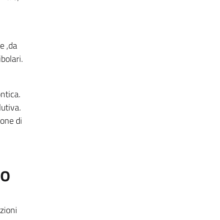
e ,da
bolari.
ntica.
utiva.
ione di
to
azioni