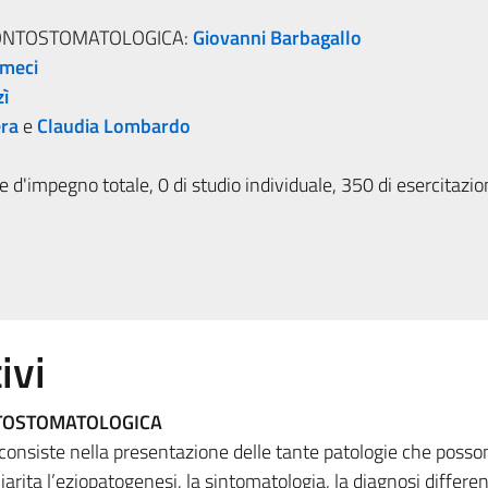
DONTOSTOMATOLOGICA:
Giovanni Barbagallo
meci
zì
era
e
Claudia Lombardo
 d'impegno totale, 0 di studio individuale, 350 di esercitazi
ivi
TOSTOMATOLOGICA
 consiste nella presentazione delle tante patologie che posso
iarita l’eziopatogenesi, la sintomatologia, la diagnosi differenz