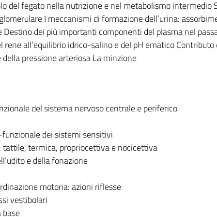
olo del fegato nella nutrizione e nel metabolismo intermedio
e glomerulare I meccanismi di formazione dell’urina: assorbim
e Destino dei più importanti componenti del plasma nel pass
l rene all’equilibrio idrico-salino e del pH ematico Contributo
e della pressione arteriosa La minzione
zionale del sistema nervoso centrale e periferico
unzionale dei sistemi sensitivi
à: tattile, termica, propriocettiva e nocicettiva
ell’udito e della fonazione
rdinazione motoria: azioni riflesse
ssi vestibolari
la base