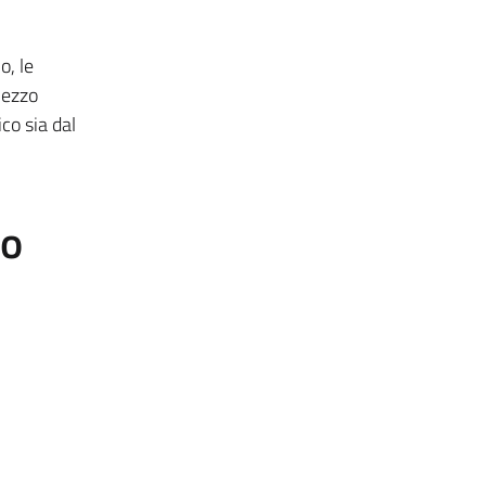
o, le
mezzo
co sia dal
to