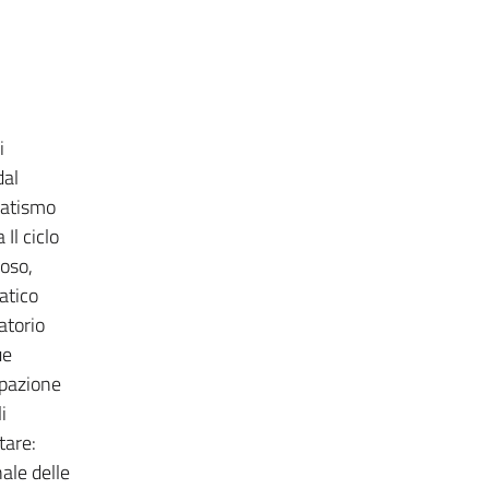
i
dal
matismo
Il ciclo
ioso,
fatico
atorio
ue
ipazione
i
tare:
ale delle