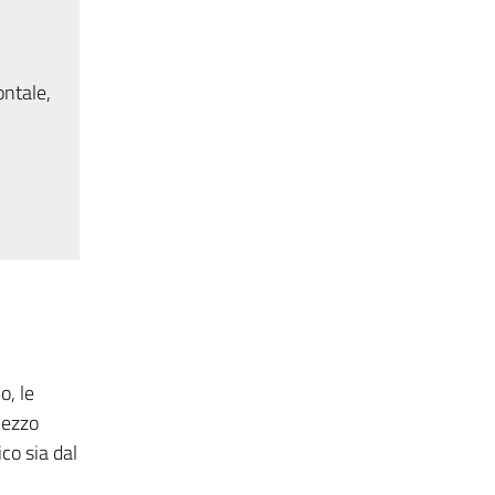
ontale,
o, le
mezzo
co sia dal