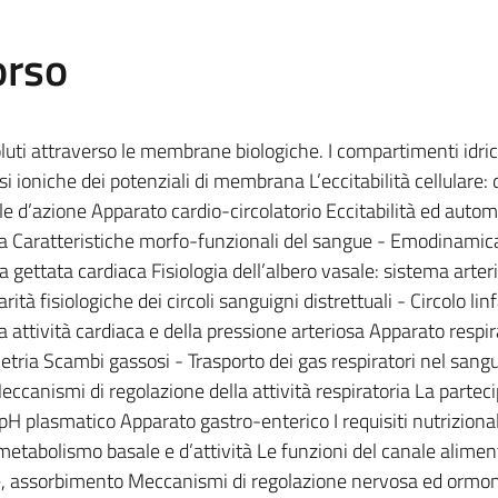
orso
soluti attraverso le membrane biologiche. I compartimenti idric
si ioniche dei potenziali di membrana L’eccitabilità cellulare: 
ale d’azione Apparato cardio-circolatorio Eccitabilità ed auto
 Caratteristiche morfo-funzionali del sangue - Emodinamica 
 gettata cardiaca Fisiologia dell’albero vasale: sistema arter
ità fisiologiche dei circoli sanguigni distrettuali - Circolo lin
 attività cardiaca e della pressione arteriosa Apparato respir
tria Scambi gassosi - Trasporto dei gas respiratori nel sang
eccanismi di regolazione della attività respiratoria La partec
 pH plasmatico Apparato gastro-enterico I requisiti nutrizional
etabolismo basale e d’attività Le funzioni del canale alimen
ne, assorbimento Meccanismi di regolazione nervosa ed ormon