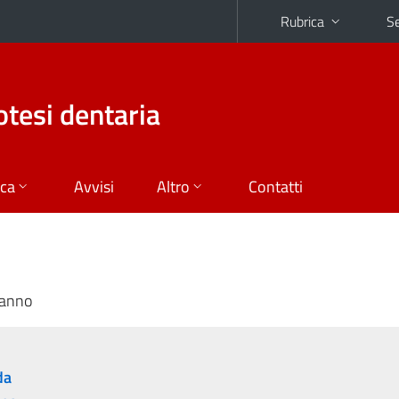
Rubrica
Se
otesi dentaria
ica
Avvisi
Altro
Contatti
 anno
da