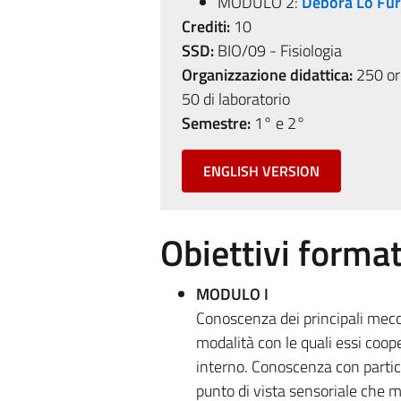
MODULO 2:
Debora Lo Fu
Crediti:
10
SSD:
BIO/09 - Fisiologia
Organizzazione didattica:
250 ore
50 di laboratorio
Semestre:
1° e 2°
ENGLISH VERSION
Obiettivi format
MODULO I
Conoscenza dei principali mecca
modalità con le quali essi co
interno. Conoscenza con partic
punto di vista sensoriale che m