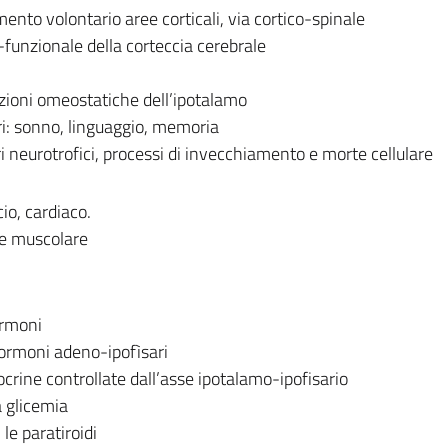
nto volontario aree corticali, via cortico-spinale
unzionale della corteccia cerebrale
nzioni omeostatiche dell’ipotalamo
i: sonno, linguaggio, memoria
ori neurotrofici, processi di invecchiamento e morte cellulare
cio, cardiaco.
ne muscolare
ormoni
i ormoni adeno-ipofìsari
crine controllate dall’asse ipotalamo-ipofisario
a glicemia
 le paratiroidi