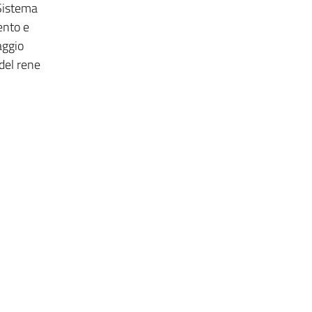
 Sistema
ento e
aggio
 del rene