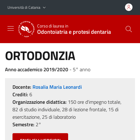
Vai al contenuto principale
Vai al menu di navigazione
Università di Catania
Corso di laurea in
Odontoiatria e protesi dentaria
ORTODONZIA
Anno accademico 2019/2020
- 5° anno
Docente:
Rosalia Maria Leonardi
Crediti:
6
Organizzazione didattica:
150 ore d'impegno totale,
82 di studio individuale, 28 di lezione frontale, 15 di
esercitazione, 25 di laboratorio
Semestre:
2°