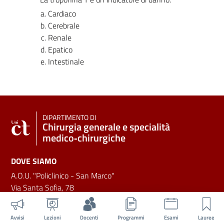
Cardiaco
Cerebrale
Renale
Epatico
Intestinale
DIPARTIMENTO DI
Chirurgia generale e specialità
medico‑chirurgiche
DOVE SIAMO
A.O.U. "Policlinico - San Marco"
Via Santa Sofia, 78
95123 - Catania
Avvisi
Lezioni
Docenti
Programmi
Esami
Lauree
CONTATTI