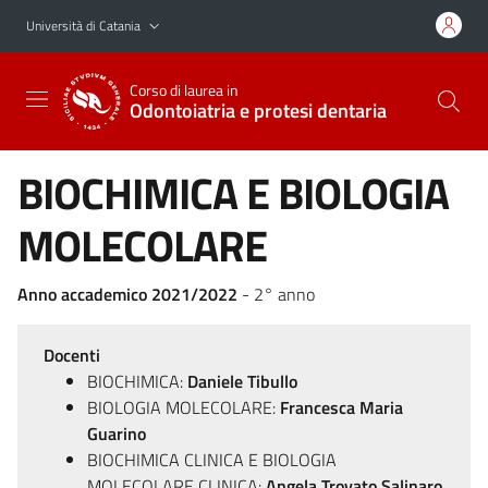
Vai al contenuto principale
Vai al menu di navigazione
Università di Catania
Corso di laurea in
Odontoiatria e protesi dentaria
BIOCHIMICA E BIOLOGIA
MOLECOLARE
Anno accademico 2021/2022
- 2° anno
Docenti
BIOCHIMICA:
Daniele Tibullo
BIOLOGIA MOLECOLARE:
Francesca Maria
Guarino
BIOCHIMICA CLINICA E BIOLOGIA
MOLECOLARE CLINICA:
Angela Trovato Salinaro