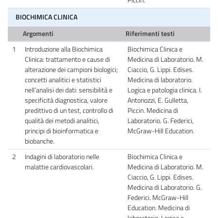
BIOCHIMICA CLINICA
Argomenti
Riferimenti testi
1
Introduzione alla Biochimica
Biochimica Clinica e
Clinica: trattamento e cause di
Medicina di Laboratorio. M.
alterazione dei campioni biologici;
Ciaccio, G. Lippi. Edises.
concetti analitici e statistici
Medicina di laboratorio.
nell’analisi dei dati: sensibilità e
Logica e patologia clinica. I.
specificità diagnostica, valore
Antonozzi, E. Gulletta,
predittivo di un test, controllo di
Piccin. Medicina di
qualità dei metodi analitici,
Laboratorio. G. Federici,
principi di bioinformatica e
McGraw-Hill Education.
biobanche.
2
Indagini di laboratorio nelle
Biochimica Clinica e
malattie cardiovascolari.
Medicina di Laboratorio. M.
Ciaccio, G. Lippi. Edises.
Medicina di Laboratorio. G.
Federici. McGraw-Hill
Education. Medicina di
laboratorio. Logica e