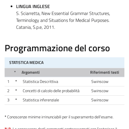
LINGUA INGLESE
S. Sciarretta, New Essential Grammar Structures,
Terminology and Situations for Medical Purposes.
Catania, S.p.e, 2011.
Programmazione del corso
STATISTICA MEDICA
*
Argomenti
Riferimenti testi
1
*
Statistica Descrittiva
Swinscow
2
*
Concetti di calcolo delle probabilità
Swinscow
3
*
Statistica inferenziale
Swinscow
*
Conoscenze minime irrinunciabili per il superamento dell'esame.
N.B.
La conoscenza degli argomenti contrassegnati con l'asterisco è