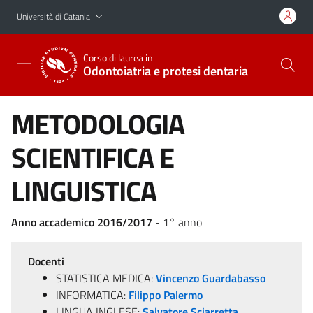
Vai al contenuto principale
Vai al menu di navigazione
Università di Catania
Corso di laurea in
Odontoiatria e protesi dentaria
METODOLOGIA
SCIENTIFICA E
LINGUISTICA
Anno accademico 2016/2017
- 1° anno
Docenti
STATISTICA MEDICA:
Vincenzo Guardabasso
INFORMATICA:
Filippo Palermo
LINGUA INGLESE:
Salvatore Sciarretta