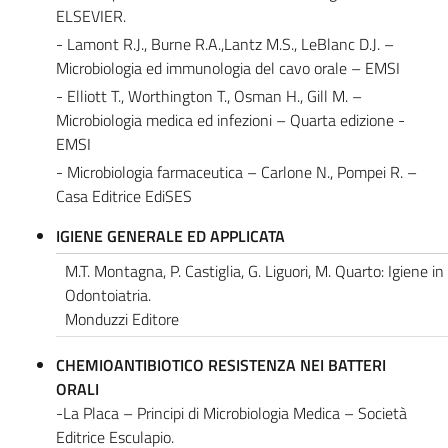
ELSEVIER.
- Lamont R.J., Burne R.A.,Lantz M.S., LeBlanc D.J. –
Microbiologia ed immunologia del cavo orale – EMSI
- Elliott T., Worthington T., Osman H., Gill M. –
Microbiologia medica ed infezioni – Quarta edizione -
EMSI
- Microbiologia farmaceutica – Carlone N., Pompei R. –
Casa Editrice EdiSES
IGIENE GENERALE ED APPLICATA
M.T. Montagna, P. Castiglia, G. Liguori, M. Quarto: Igiene in
Odontoiatria.
Monduzzi Editore
CHEMIOANTIBIOTICO RESISTENZA NEI BATTERI
ORALI
-La Placa – Principi di Microbiologia Medica – Società
Editrice Esculapio.