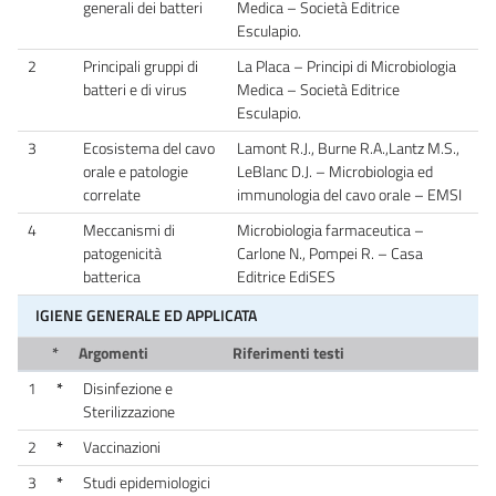
generali dei batteri
Medica – Società Editrice
Esculapio.
2
Principali gruppi di
La Placa – Principi di Microbiologia
batteri e di virus
Medica – Società Editrice
Esculapio.
3
Ecosistema del cavo
Lamont R.J., Burne R.A.,Lantz M.S.,
orale e patologie
LeBlanc D.J. – Microbiologia ed
correlate
immunologia del cavo orale – EMSI
4
Meccanismi di
Microbiologia farmaceutica –
patogenicità
Carlone N., Pompei R. – Casa
batterica
Editrice EdiSES
IGIENE GENERALE ED APPLICATA
*
Argomenti
Riferimenti testi
1
*
Disinfezione e
Sterilizzazione
2
*
Vaccinazioni
3
*
Studi epidemiologici