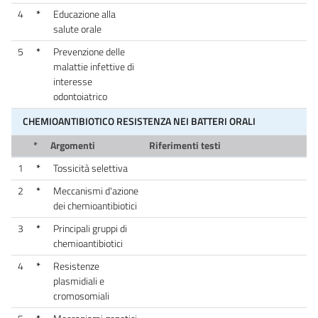
4
*
Educazione alla
salute orale
5
*
Prevenzione delle
malattie infettive di
interesse
odontoiatrico
CHEMIOANTIBIOTICO RESISTENZA NEI BATTERI ORALI
*
Argomenti
Riferimenti testi
1
*
Tossicità selettiva
2
*
Meccanismi d'azione
dei chemioantibiotici
3
*
Principali gruppi di
chemioantibiotici
4
*
Resistenze
plasmidiali e
cromosomiali