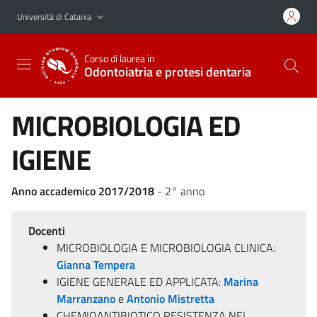
Vai al contenuto principale
Vai al menu di navigazione
Università di Catania
Corso di laurea in
Odontoiatria e protesi dentaria
MICROBIOLOGIA ED
IGIENE
Anno accademico 2017/2018
- 2° anno
Docenti
MICROBIOLOGIA E MICROBIOLOGIA CLINICA:
Gianna Tempera
IGIENE GENERALE ED APPLICATA:
Marina
Marranzano
e
Antonio Mistretta
CHEMIOANTIBIOTICO RESISTENZA NEI