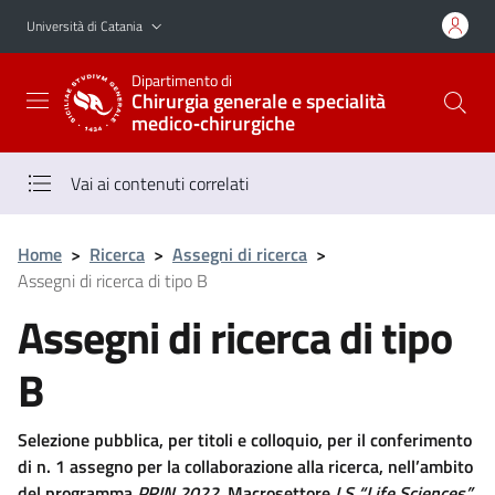
Vai al contenuto principale
Vai al menu di navigazione
Università di Catania
Dipartimento di
Chirurgia generale e specialità
medico‑chirurgiche
Vai ai contenuti correlati
Home
>
Ricerca
>
Assegni di ricerca
>
Assegni di ricerca di tipo B
Assegni di ricerca di tipo
B
Selezione pubblica, per titoli e colloquio, per il conferimento
di n. 1 assegno per la collaborazione alla ricerca, nell’ambito
del programma
PRIN 2022
,
Macrosettore
LS “Life Sciences”,