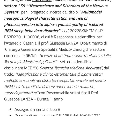
settore
LS5 ““Neuroscience and Disorders of the Nervous
System
”
, per il progetto di ricerca dal titolo: “
Multimodal
neurophysiological characterization and risk of
phenoconversion into alpha-synucleinpathy of isolated
REM sleep behaviour disorder”
cod.
20228XKKCM CUP
E53D23011190006, di cui è Responsabile scientifico, per
l'Ateneo di Catania, il prof. Giuseppe LANZA. Dipartimento di
Chirurgia Generale e Specialità Medico-Chirurgiche settore
concorsuale 06/N1
"Scienze delle Professioni Sanitarie e delle
Tecnologie Mediche Applicate" -
settore scientifico-
disciplinare MED/50
Scienze Tecniche Mediche Applicate
”, dal
titolo:
“Identificazione clinico-strumentale di biomarcatori
multidimensionali nel disturbo comportamentale del sonno
REM isolato predittivi di fenoconversione in malattie
neurodegenerative”
con Responsabile scientifico il Prof.
Giuseppe LANZA - Durata: 1 anno
Assegno di ricerca di tipo B
Decreto di emanazione: D.R.1958 del 10/05/2024