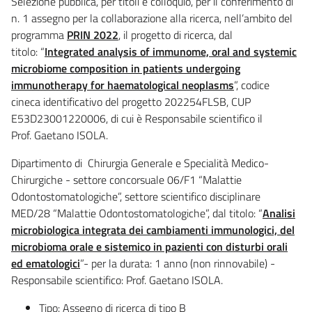
Selezione pubblica, per titoli e colloquio, per il conferimento di
n. 1 assegno per la collaborazione alla ricerca, nell’ambito del
programma
PRIN 2022
, il progetto di ricerca, dal
titolo: “
Integrated analysis of immunome, oral and systemic
microbiome composition in patients undergoing
immunotherapy for haematological neoplasms
”, codice
cineca identificativo del progetto 202254FLSB, CUP
E53D23001220006, di cui è Responsabile scientifico il
Prof. Gaetano ISOLA.
Dipartimento di Chirurgia Generale e Specialità Medico-
Chirurgiche - settore concorsuale 06/F1 “Malattie
Odontostomatologiche”, settore scientifico disciplinare
MED/28 “Malattie Odontostomatologiche”, dal titolo: “
Analisi
microbiologica integrata dei cambiamenti immunologici, del
microbioma orale e sistemico in pazienti con disturbi orali
ed ematologici
”- per la durata: 1 anno (non rinnovabile) -
Responsabile scientifico: Prof. Gaetano ISOLA.
Tipo: Assegno di ricerca di tipo B